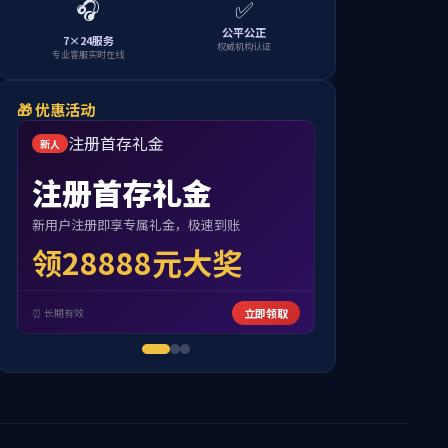
当前位置:
首页
>>
中心成果
>>
服务社会
>>
数据库
>> 正文
收录
、
一带一路沿线国家优势产业目录
等系列研究成
“
”