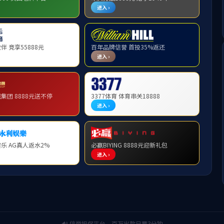
文
科研项目
服务社会
心发布重要研究成果并被色诺芬(CCER)
日期：2019年01月09日 16:10
作者：林黎
浏览量：
年
一带一路沿线国家贸易产业竞争与互补指数
016
“
”